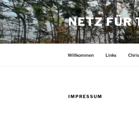
Zum
Inhalt
NETZ FÜR
springen
Willkommen
Links
Chri
IMPRESSUM