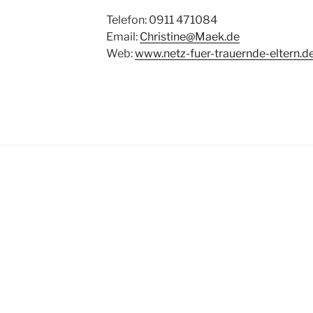
Telefon: 0911 471084
Email:
Christine@Maek.de
Web:
www.netz-fuer-trauernde-eltern.d