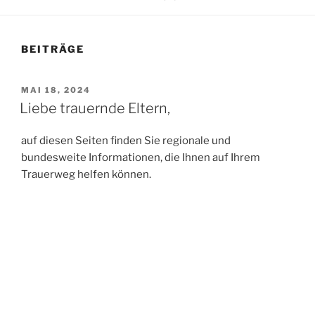
BEITRÄGE
VERÖFFENTLICHT
MAI 18, 2024
AM
Liebe trauernde Eltern,
auf diesen Seiten finden Sie regionale und
bundesweite Informationen, die Ihnen auf Ihrem
Trauerweg helfen können.
Ihre Christine Maek
Mit Stolz präsentiert von WordPress